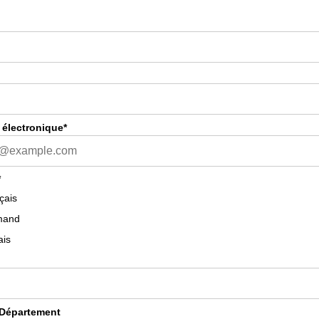
 électronique*
*
çais
mand
ais
Département